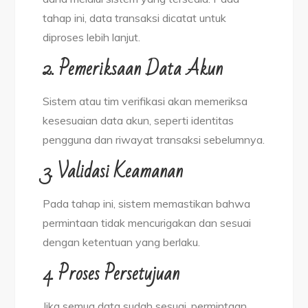
tahap ini, data transaksi dicatat untuk
diproses lebih lanjut.
2. Pemeriksaan Data Akun
Sistem atau tim verifikasi akan memeriksa
kesesuaian data akun, seperti identitas
pengguna dan riwayat transaksi sebelumnya.
3. Validasi Keamanan
Pada tahap ini, sistem memastikan bahwa
permintaan tidak mencurigakan dan sesuai
dengan ketentuan yang berlaku.
4. Proses Persetujuan
Jika semua data sudah sesuai, permintaan