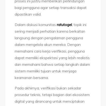
proses ini justru memberikan perlindungan
bagi pengguna agar setiap transaksi dapat
dipastikan valid.
Dalam diskusi komunitas
ratutogel
, topik ini
sering menjadi perhatian karena berkaitan
langsung dengan pengalaman pengguna
dalam mengelola akun mereka. Dengan
memahami cara kerja verifikasi, pengguna
dapat memiliki ekspektasi yang lebih realistis
dan memahami bahwa setiap langkah dalam
sistem memiliki tujuan untuk menjaga
keamanan bersama.
Pada akhirnya, verifikasi bukan sekadar
prosedur teknis, tetapi bagian dari ekosistem
digital yang dirancang untuk menciptakan