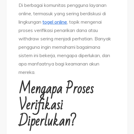
Di berbagai komunitas pengguna layanan
online, termasuk yang sering berdiskusi di
lingkungan
togel online
, topik mengenai
proses verifikasi penarikan dana atau
withdraw sering menjadi perhatian. Banyak
pengguna ingin memahami bagaimana
sistem ini bekerja, mengapa diperlukan, dan
apa manfaatnya bagi keamanan akun
mereka.
Mengapa Proses
Verifikasi
Diperlukan?