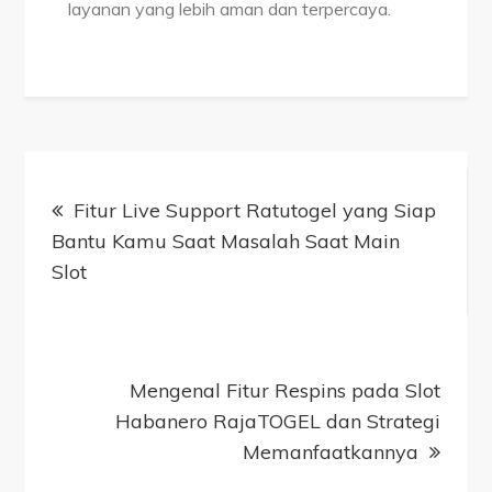
layanan yang lebih aman dan terpercaya.
Post
navigation
Fitur Live Support Ratutogel yang Siap
Bantu Kamu Saat Masalah Saat Main
Slot
Mengenal Fitur Respins pada Slot
Habanero RajaTOGEL dan Strategi
Memanfaatkannya