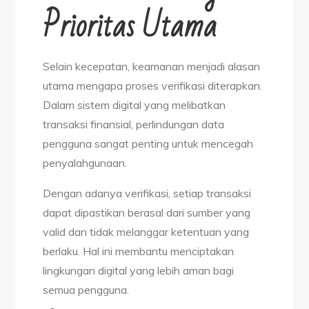
Prioritas Utama
Selain kecepatan, keamanan menjadi alasan
utama mengapa proses verifikasi diterapkan.
Dalam sistem digital yang melibatkan
transaksi finansial, perlindungan data
pengguna sangat penting untuk mencegah
penyalahgunaan.
Dengan adanya verifikasi, setiap transaksi
dapat dipastikan berasal dari sumber yang
valid dan tidak melanggar ketentuan yang
berlaku. Hal ini membantu menciptakan
lingkungan digital yang lebih aman bagi
semua pengguna.