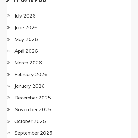
July 2026
June 2026
May 2026
April 2026
March 2026
February 2026
January 2026
December 2025
November 2025
October 2025
September 2025