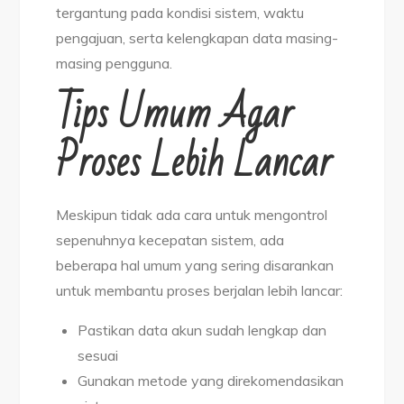
tergantung pada kondisi sistem, waktu
pengajuan, serta kelengkapan data masing-
masing pengguna.
Tips Umum Agar
Proses Lebih Lancar
Meskipun tidak ada cara untuk mengontrol
sepenuhnya kecepatan sistem, ada
beberapa hal umum yang sering disarankan
untuk membantu proses berjalan lebih lancar:
Pastikan data akun sudah lengkap dan
sesuai
Gunakan metode yang direkomendasikan