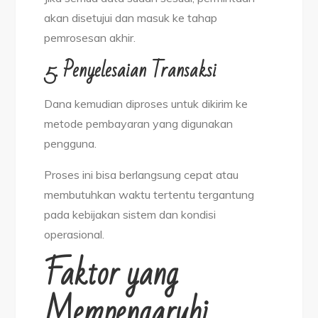
akan disetujui dan masuk ke tahap
pemrosesan akhir.
5. Penyelesaian Transaksi
Dana kemudian diproses untuk dikirim ke
metode pembayaran yang digunakan
pengguna.
Proses ini bisa berlangsung cepat atau
membutuhkan waktu tertentu tergantung
pada kebijakan sistem dan kondisi
operasional.
Faktor yang
Mempengaruhi