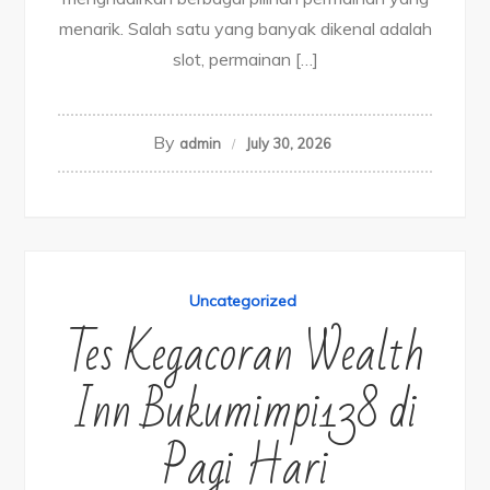
menarik. Salah satu yang banyak dikenal adalah
slot, permainan […]
By
admin
July 30, 2026
Uncategorized
Tes Kegacoran Wealth
Inn Bukumimpi138 di
Pagi Hari