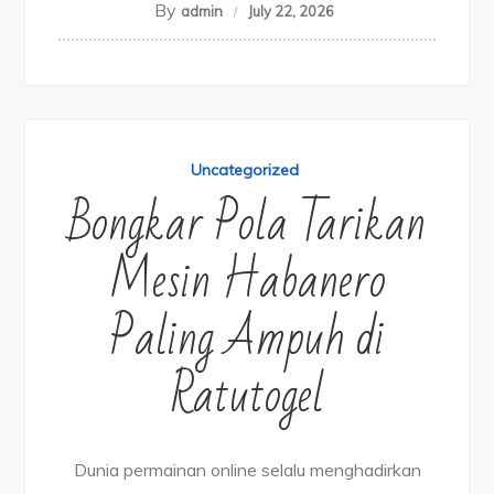
By
admin
July 22, 2026
Uncategorized
Bongkar Pola Tarikan
Mesin Habanero
Paling Ampuh di
Ratutogel
Dunia permainan online selalu menghadirkan