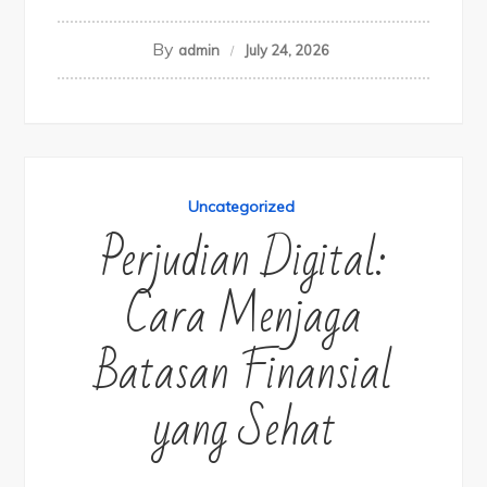
By
admin
July 24, 2026
Uncategorized
Perjudian Digital:
Cara Menjaga
Batasan Finansial
yang Sehat