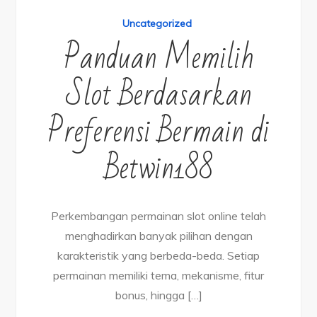
Uncategorized
Panduan Memilih
Slot Berdasarkan
Preferensi Bermain di
Betwin188
Perkembangan permainan slot online telah
menghadirkan banyak pilihan dengan
karakteristik yang berbeda-beda. Setiap
permainan memiliki tema, mekanisme, fitur
bonus, hingga […]