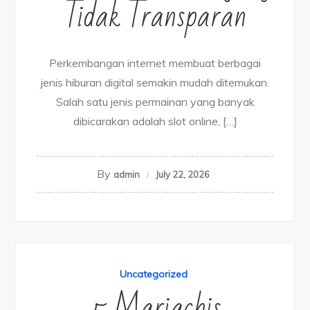
Tidak Transparan
Perkembangan internet membuat berbagai
jenis hiburan digital semakin mudah ditemukan.
Salah satu jenis permainan yang banyak
dibicarakan adalah slot online, […]
By
admin
July 22, 2026
Uncategorized
5 Mariachis