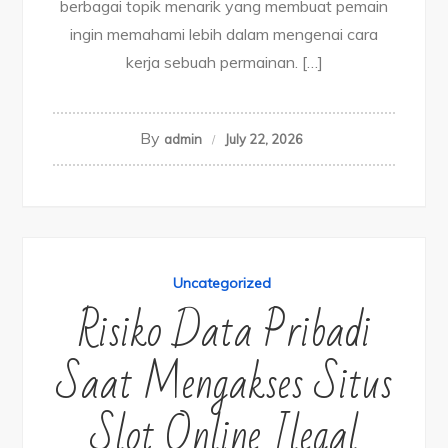
berbagai topik menarik yang membuat pemain
ingin memahami lebih dalam mengenai cara
kerja sebuah permainan. […]
By
admin
July 22, 2026
Uncategorized
Risiko Data Pribadi
Saat Mengakses Situs
Slot Online Ilegal