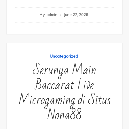
By
admin
June 27, 2026
Uncategorized
Serunya Main
Baccarat Live
Microgaming di Situs
Nona88