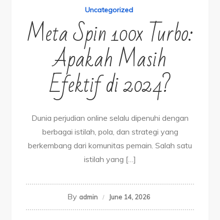
Uncategorized
Meta Spin 100x Turbo:
Apakah Masih
Efektif di 2024?
Dunia perjudian online selalu dipenuhi dengan
berbagai istilah, pola, dan strategi yang
berkembang dari komunitas pemain. Salah satu
istilah yang […]
By
admin
June 14, 2026