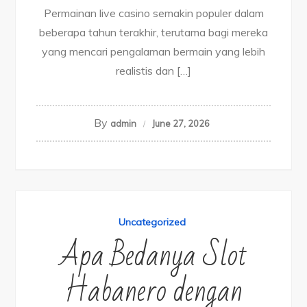
Permainan live casino semakin populer dalam
beberapa tahun terakhir, terutama bagi mereka
yang mencari pengalaman bermain yang lebih
realistis dan […]
By
admin
June 27, 2026
Uncategorized
Apa Bedanya Slot
Habanero dengan