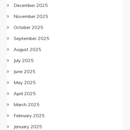
December 2025
November 2025
October 2025
September 2025
August 2025
July 2025
June 2025
May 2025
April 2025
March 2025
February 2025
January 2025