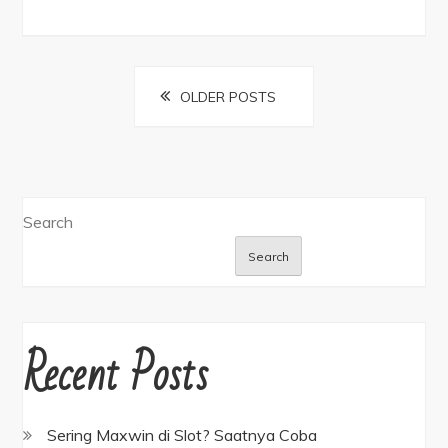
Posts
OLDER POSTS
navigation
Search
Search
Recent Posts
Sering Maxwin di Slot? Saatnya Coba