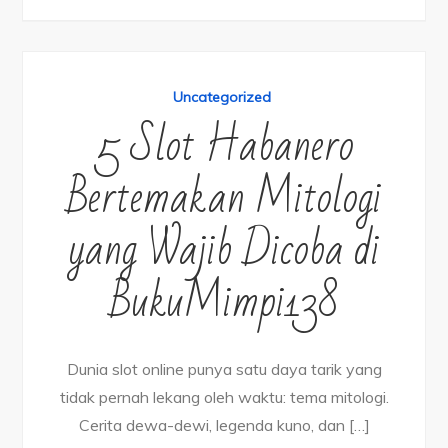
Uncategorized
5 Slot Habanero
Bertemakan Mitologi
yang Wajib Dicoba di
BukuMimpi138
Dunia slot online punya satu daya tarik yang
tidak pernah lekang oleh waktu: tema mitologi.
Cerita dewa-dewi, legenda kuno, dan […]