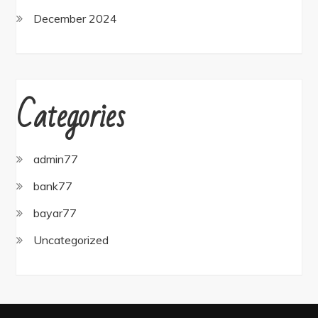
December 2024
Categories
admin77
bank77
bayar77
Uncategorized