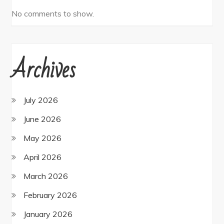
No comments to show.
Archives
July 2026
June 2026
May 2026
April 2026
March 2026
February 2026
January 2026