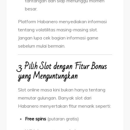
tantangan dan siap menunggu momen
besar.
Platform Habanero menyediakan informasi
tentang volatilitas masing-masing slot.
Jangan lupa cek bagian informasi game
sebelum mulai bermain.
3. Pilih Slot dengan Fitur Bonus
yang Menguntungkan
Slot online masa kini bukan hanya tentang
memutar gulungan. Banyak slot dari
Habanero menyertakan fitur menarik seperti:
Free spins
(putaran gratis)