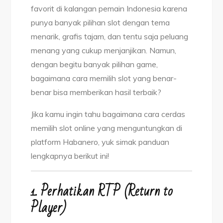
favorit di kalangan pemain Indonesia karena
punya banyak pilihan slot dengan tema
menarik, grafis tajam, dan tentu saja peluang
menang yang cukup menjanjikan. Namun,
dengan begitu banyak pilihan game,
bagaimana cara memilih slot yang benar-
benar bisa memberikan hasil terbaik?
Jika kamu ingin tahu bagaimana cara cerdas
memilih slot online yang menguntungkan di
platform Habanero, yuk simak panduan
lengkapnya berikut ini!
1. Perhatikan RTP (Return to
Player)