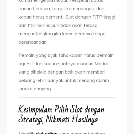
kamu mengelola modal. Tetapkan batas
harian bermain, target kemenangan, dan
kapan harus berhenti. Slot dengan RTP tinggi
dan fitur bonus pun tidak akan terasa
menguntungkan jika kamu bermain tanpa
perencanaan.
Pemain yang bijak tahu kapan harus bermain
agresif dan kapan saatnya mundur. Modal
yang dikelola dengan baik akan memberi
peluang lebih banyak untuk menang dalam
jangka panjang.
Kesimpulan: Pilih Slot dengan
Strategi, Nikmati Hasilnya
Memilih
slot online
yang menguntungkan