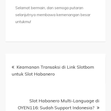
Selamat bermain, dan semoga putaran
selanjutnya membawa kemenangan besar
untukmu!
Post
navigation
Keamanan Transaksi di Link Slotbom
untuk Slot Habanero
Slot Habanero Multi-Language di
OYEN116: Sudah Support Indonesia?