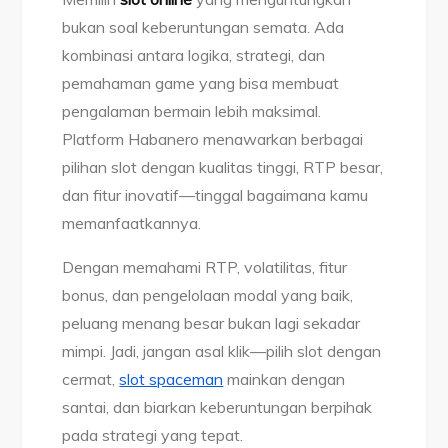
bukan soal keberuntungan semata. Ada
kombinasi antara logika, strategi, dan
pemahaman game yang bisa membuat
pengalaman bermain lebih maksimal.
Platform Habanero menawarkan berbagai
pilihan slot dengan kualitas tinggi, RTP besar,
dan fitur inovatif—tinggal bagaimana kamu
memanfaatkannya.
Dengan memahami RTP, volatilitas, fitur
bonus, dan pengelolaan modal yang baik,
peluang menang besar bukan lagi sekadar
mimpi. Jadi, jangan asal klik—pilih slot dengan
cermat,
slot spaceman
mainkan dengan
santai, dan biarkan keberuntungan berpihak
pada strategi yang tepat.