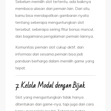
Sebelum memilih slot tertentu, ada baiknya
membaca ulasan dari pemain lain. Dari situ,
kamu bisa mendapatkan gambaran nyata
tentang seberapa menguntungkan slot
tersebut, seberapa sering fitur bonus muncul,
dan bagaimana pengalaman pemain lainnya.
Komunitas pemain slot cukup aktif, dan
informasi dari sesama pemain bisa jadi
panduan berharga dalam memilih game yang
tepat.
7. Kelola Modal dengan Bijak
Slot yang menguntungkan tidak hanya
ditentukan dari game-nya, tapi juga dari cara